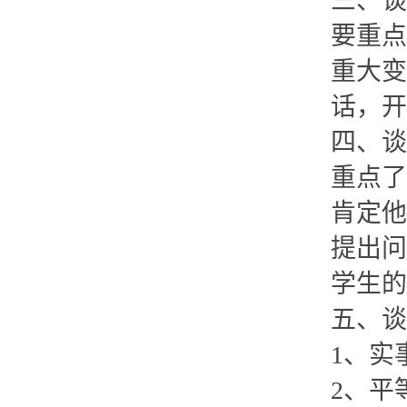
三、谈
要重点
重大变
话，开
四、谈
重点了
肯定他
提出问
学生的
五、谈
1、实
2、平