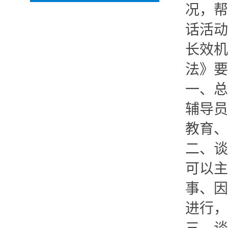
况，帮
话活动
长效机
法》要
一、总
辅导员
教育、
二、谈
可以主
事、因
进行，